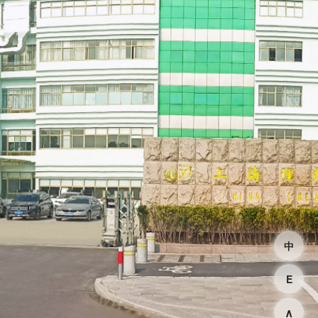
中
E
∧